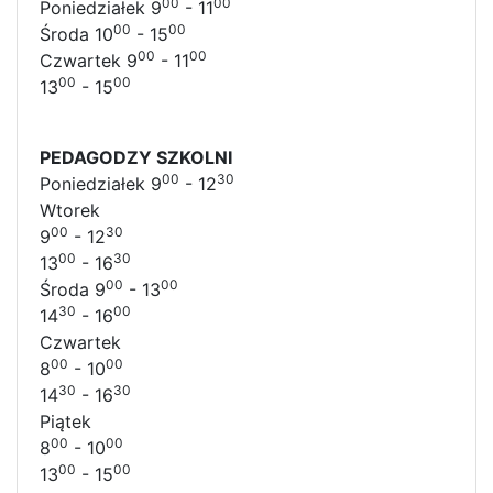
00
00
Poniedziałek 9
- 11
00
00
Środa 10
- 15
00
00
Czwartek 9
- 11
00
00
13
- 15
PEDAGODZY SZKOLNI
00
30
Poniedziałek 9
- 12
Wtorek
00
30
9
- 12
00
30
13
- 16
00
00
Środa 9
- 13
30
00
14
- 16
Czwartek
00
00
8
- 10
30
30
14
- 16
Piątek
00
00
8
- 10
00
00
13
- 15