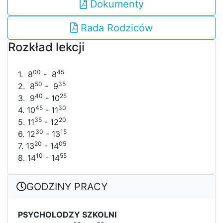
Dokumenty
Rada Rodziców
Rozkład lekcji
00
45
1. 8
- 8
50
35
2. 8
- 9
40
25
3. 9
- 10
45
30
4. 10
- 11
35
20
5. 11
- 12
30
15
6. 12
- 13
20
05
7. 13
- 14
10
55
8. 14
- 14
GODZINY PRACY
PSYCHOLODZY SZKOLNI