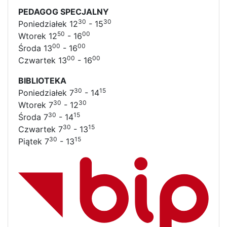
PEDAGOG SPECJALNY
30
30
Poniedziałek 12
- 15
50
00
Wtorek 12
- 16
00
00
Środa 13
- 16
00
00
Czwartek 13
- 16
BIBLIOTEKA
30
15
Poniedziałek 7
- 14
30
30
Wtorek 7
- 12
30
15
Środa 7
- 14
30
15
Czwartek 7
- 13
30
15
Piątek 7
- 13