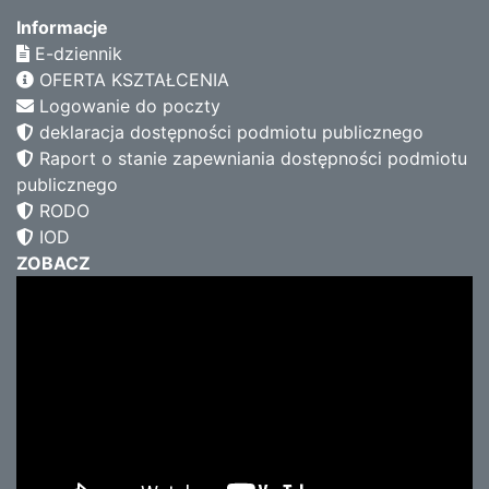
Informacje
E-dziennik
OFERTA KSZTAŁCENIA
Logowanie do poczty
deklaracja dostępności podmiotu publicznego
Raport o stanie zapewniania dostępności podmiotu
publicznego
RODO
IOD
ZOBACZ