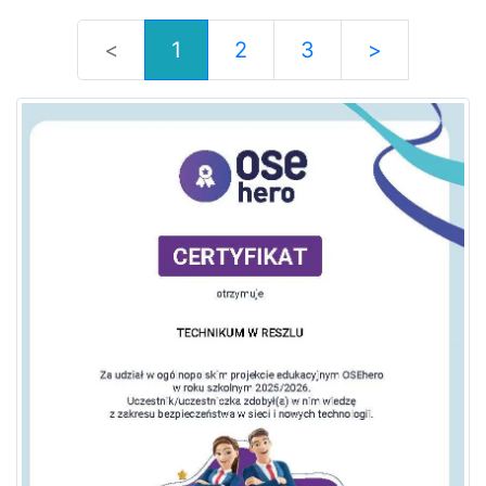
<
1
2
3
>
(current)