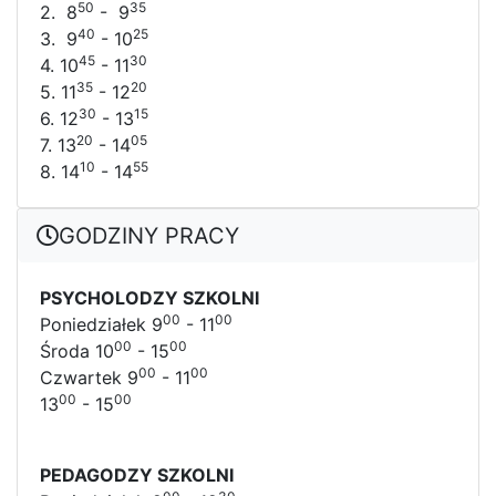
50
35
2. 8
- 9
40
25
3. 9
- 10
45
30
4. 10
- 11
35
20
5. 11
- 12
30
15
6. 12
- 13
20
05
7. 13
- 14
10
55
8. 14
- 14
GODZINY PRACY
PSYCHOLODZY SZKOLNI
00
00
Poniedziałek 9
- 11
00
00
Środa 10
- 15
00
00
Czwartek 9
- 11
00
00
13
- 15
PEDAGODZY SZKOLNI