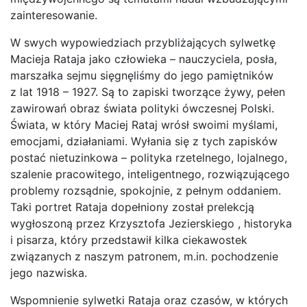
zainteresowanie.
W swych wypowiedziach przybliżających sylwetkę
Macieja Rataja jako człowieka – nauczyciela, posła,
marszałka sejmu sięgnęliśmy do jego pamiętników
z lat 1918 – 1927. Są to zapiski tworzące żywy, pełen
zawirowań obraz świata polityki ówczesnej Polski.
Świata, w który Maciej Rataj wrósł swoimi myślami,
emocjami, działaniami. Wyłania się z tych zapisków
postać nietuzinkowa – polityka rzetelnego, lojalnego,
szalenie pracowitego, inteligentnego, rozwiązującego
problemy rozsądnie, spokojnie, z pełnym oddaniem.
Taki portret Rataja dopełniony został prelekcją
wygłoszoną przez Krzysztofa Jezierskiego , historyka
i pisarza, który przedstawił kilka ciekawostek
związanych z naszym patronem, m.in. pochodzenie
jego nazwiska.
Wspomnienie sylwetki Rataja oraz czasów, w których