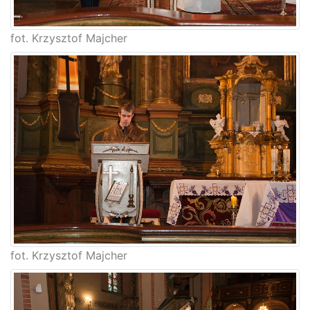
fot. Krzysztof Majcher
fot. Krzysztof Majcher