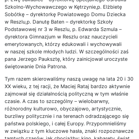
Szkolno-Wychowawczego w Kętrzynie,p. Elżbietę
Sobótkę – dyrektorkę Powiatowego Domu Dziecka
w Reszlu,p. Danutę Baten – dyrektorkę Szkoły
Podstawowej nr 3 w Reszlu, p. Edwarda Szmula –
dyrektora Gimnazjum w Reszlu oraz nauczycieli
emerytowanych, którzy edukowali i wychowywali
w naszej szkole młodych ludzi. W szczególności zaś
pana Jerzego Pauksztę, który zainicjował uroczyste
świętowanie Dnia Patrona.
Tym razem skierowaliśmy naszą uwagę na lata 20 i 30
XX wieku, z tej racji, że Maciej Rataj bardzo aktywnie
zajmował się działalnością polityczną w tym właśnie
czasie. A czas to szczególny – wielobarwny,
różnorodny kulturowo, obyczajowo, artystycznie,
burzliwy politycznie i na terenach odradzającego się
państwa polskiego, i całej Europy. Przypomnieliśmy
w związku z tym kluczowe hasła, znaki rozpoznawcze
tamtych czasów, jak chociażby: kino, kabarety, świat