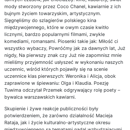
mody stworzony przez Coco Chanel, kawiarnie z ich
bujnym życiem towarzyskim, artystycznym.
Sięgnęliśmy do szlagierów polskiego kina
międzywojennego, które w owym czasie kwitło
licznymi, bardzo popularnymi filmami, zwykle
komediami, romansami. Piosenki takie jak: Miłość ci
wszystko wybaczy, Powróćmy jak za dawnych lat, Już
nigdy, Na pierwszy znak czy Już nie zapomnisz mnie
mieliśmy przyjemność usłyszeć w wykonaniu naszych
uczennic, wśród których pojawiły się na scenie
uczennice klas pierwszych: Weronika i Alicja, obok
zaprawione w śpiewaniu: Olga i Klaudia. Poezję
Tuwima odczytał Przemek odgrywający rolę poety –
bywalca warszawskich kawiarni.
Skupienie i żywe reakcje publiczności były
potwierdzeniem, że zarówno działalność Macieja
Rataja, jak i życie kulturalno-artystyczne okresu
międzywojennego są tematami nadal wzbudzającymi