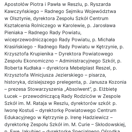
Apostołów Piotra i Pawła w Reszlu, p. Ryszarda
Kawczyńskiego – Radnego Sejmiku Województwa
w Olsztynie, dyrektora Zespołu Szkół Centrum
Kształcenia Rolniczego w Karolewie, p. Jarosława
Pieniaka – Radnego Rady Powiatu,
wiceprzewodniczącego Rady Powiatu, p. Michała
Krasińskiego - Radnego Rady Powiatu w Kętrzynie, p.
Krzysztofa Krupienika – Dyrektora Powiatowego
Zespołu Ekonomiczno – Administracyjnego Szkół, p.
Roberta Kudłaka – dyrektora Mebelplast Reszel, p.
Krzysztofa Winicjusza Jezierskiego – pisarza,
historyka, dzisiejszego prelegenta, p. Janusza Kozonia
– prezesa Stowarzyszenia „Absolwent”, p. Elżbietę
Łucek – przewodniczącą Rady Rodziców w Zespole
Szkół im. M. Rataja w Reszlu, dyrektorów szkół: p.
Iwonę Kostuś – dyrektorkę Powiatowego Centrum
Edukacyjnego w Kętrzynie p. Irenę Hadziewicz –
dyrektorkę Zespołu Szkół im. M. Curie – Skłodowskiej,
p. Ewę Jakubiec – dyrektorkę Specjalnego Ośrodka