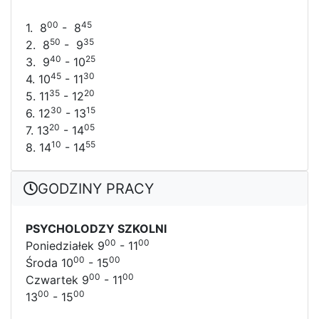
00
45
1. 8
- 8
50
35
2. 8
- 9
40
25
3. 9
- 10
45
30
4. 10
- 11
35
20
5. 11
- 12
30
15
6. 12
- 13
20
05
7. 13
- 14
10
55
8. 14
- 14
GODZINY PRACY
PSYCHOLODZY SZKOLNI
00
00
Poniedziałek 9
- 11
00
00
Środa 10
- 15
00
00
Czwartek 9
- 11
00
00
13
- 15