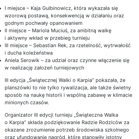
I miejsce – Kaja Gulbinowicz, która wykazała się
wzorową postawą, konsekwencją w działaniu oraz
godnym pochwały opanowaniem
II miejsce – Mariola Muciuś, za ambitną walkę
i aktywny wkład w przebieg turnieju
III miejsce – Sebastian Rek, za rzetelność, wytrwałość
i ducha koleżeństwa
Aniela Serowik – za udział oraz czynne włączenie się
w realizację założeń turniejowych
III edycja „Świątecznej Walki o Karpia” pokazała, że
planszówki to nie tylko rywalizacja, ale także świetny
sposób na naukę historii i wspólną zabawę w klimacie
minionych czasów.
Organizator III edycji turnieju „Świąteczna Walka
o Karpia” składa podziękowanie Radzie Rodziców za
okazane zrozumienie potrzeb środowiska szkolnego
oraz ufundowanie nagród, które stanowiły istotny