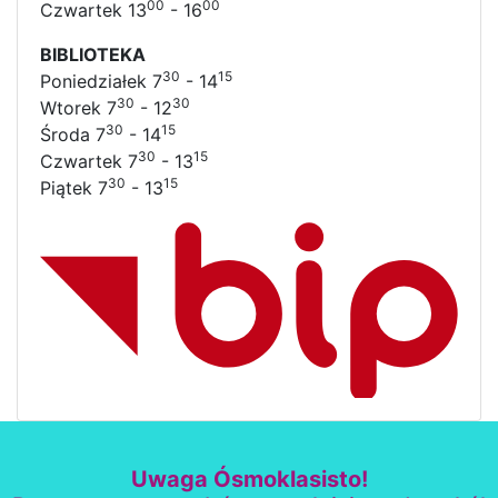
00
00
Czwartek 13
- 16
BIBLIOTEKA
30
15
Poniedziałek 7
- 14
30
30
Wtorek 7
- 12
30
15
Środa 7
- 14
30
15
Czwartek 7
- 13
30
15
Piątek 7
- 13
Uwaga Ósmoklasisto!