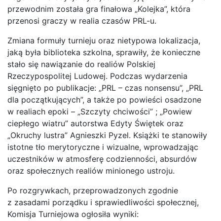
przewodnim została gra finałowa „Kolejka”, która
przenosi graczy w realia czasów PRL-u.
Zmiana formuły turnieju oraz nietypowa lokalizacja,
jaką była biblioteka szkolna, sprawiły, że konieczne
stało się nawiązanie do realiów Polskiej
Rzeczypospolitej Ludowej. Podczas wydarzenia
sięgnięto po publikacje: „PRL – czas nonsensu”, „PRL
dla początkujących”, a także po powieści osadzone
w realiach epoki – „Szczyty chciwości” ; „Powiew
ciepłego wiatru” autorstwa Edyty Świętek oraz
„Okruchy lustra” Agnieszki Pyzel. Książki te stanowiły
istotne tło merytoryczne i wizualne, wprowadzając
uczestników w atmosferę codzienności, absurdów
oraz społecznych realiów minionego ustroju.
Po rozgrywkach, przeprowadzonych zgodnie
z zasadami porządku i sprawiedliwości społecznej,
Komisja Turniejowa ogłosiła wyniki: