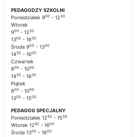
PEDAGODZY SZKOLNI
00
30
Poniedziałek 9
- 12
Wtorek
00
30
9
- 12
00
30
13
- 16
00
00
Środa 9
- 13
30
00
14
- 16
Czwartek
00
00
8
- 10
30
30
14
- 16
Piątek
00
00
8
- 10
00
00
13
- 15
PEDAGOG SPECJALNY
30
30
Poniedziałek 12
- 15
50
00
Wtorek 12
- 16
00
00
Środa 13
- 16