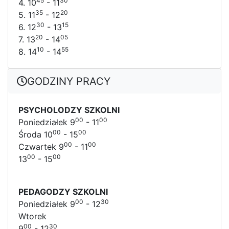
45
30
4. 10
- 11
35
20
5. 11
- 12
30
15
6. 12
- 13
20
05
7. 13
- 14
10
55
8. 14
- 14
GODZINY PRACY
PSYCHOLODZY SZKOLNI
00
00
Poniedziałek 9
- 11
00
00
Środa 10
- 15
00
00
Czwartek 9
- 11
00
00
13
- 15
PEDAGODZY SZKOLNI
00
30
Poniedziałek 9
- 12
Wtorek
00
30
9
- 12