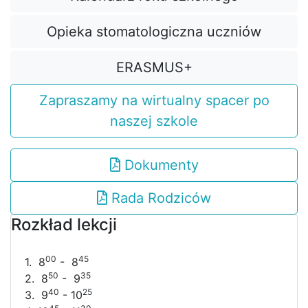
Opieka stomatologiczna uczniów
ERASMUS+
Zapraszamy na wirtualny spacer po
naszej szkole
Dokumenty
Rada Rodziców
Rozkład lekcji
00
45
1. 8
- 8
50
35
2. 8
- 9
40
25
3. 9
- 10