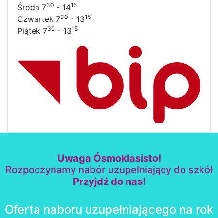
30
15
Środa 7
- 14
30
15
Czwartek 7
- 13
30
15
Piątek 7
- 13
Uwaga Ósmoklasisto!
Rozpoczynamy nabór uzupełniający do szkół
Przyjdź do nas!
Oferta naboru uzupełniającego na rok