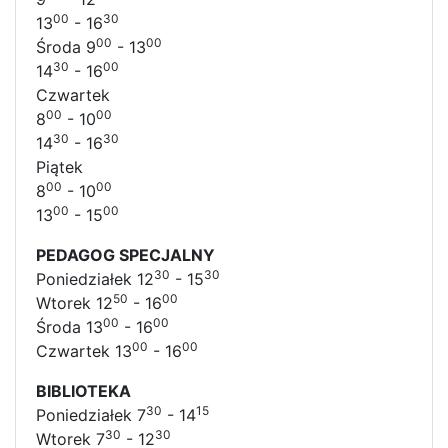
00
30
13
- 16
00
00
Środa 9
- 13
30
00
14
- 16
Czwartek
00
00
8
- 10
30
30
14
- 16
Piątek
00
00
8
- 10
00
00
13
- 15
PEDAGOG SPECJALNY
30
30
Poniedziałek 12
- 15
50
00
Wtorek 12
- 16
00
00
Środa 13
- 16
00
00
Czwartek 13
- 16
BIBLIOTEKA
30
15
Poniedziałek 7
- 14
30
30
Wtorek 7
- 12