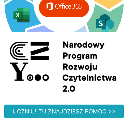
UCZNIU! TU ZNAJDZIESZ POMOC >>