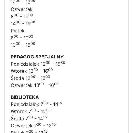
30
00
14
- 16
Czwartek
00
00
8
- 10
30
30
14
- 16
Piątek
00
00
8
- 10
00
00
13
- 15
PEDAGOG SPECJALNY
30
30
Poniedziałek 12
- 15
50
00
Wtorek 12
- 16
00
00
Środa 13
- 16
00
00
Czwartek 13
- 16
BIBLIOTEKA
30
15
Poniedziałek 7
- 14
30
30
Wtorek 7
- 12
30
15
Środa 7
- 14
30
15
Czwartek 7
- 13
30
15
Piątek 7
- 13