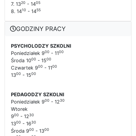
20
05
7. 13
- 14
10
55
8. 14
- 14
GODZINY PRACY
PSYCHOLODZY SZKOLNI
00
00
Poniedziałek 9
- 11
00
00
Środa 10
- 15
00
00
Czwartek 9
- 11
00
00
13
- 15
PEDAGODZY SZKOLNI
00
30
Poniedziałek 9
- 12
Wtorek
00
30
9
- 12
00
30
13
- 16
00
00
Środa 9
- 13