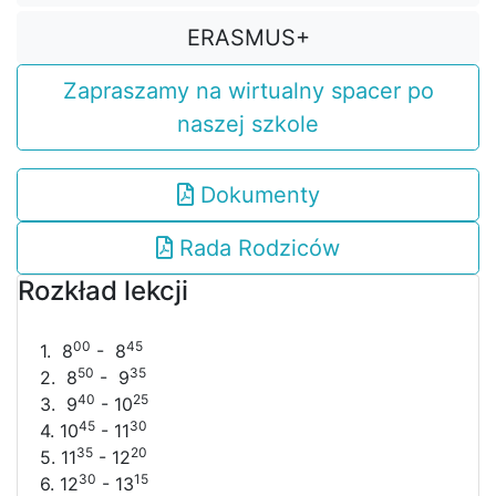
ERASMUS+
Zapraszamy na wirtualny spacer po
naszej szkole
Dokumenty
Rada Rodziców
Rozkład lekcji
00
45
1. 8
- 8
50
35
2. 8
- 9
40
25
3. 9
- 10
45
30
4. 10
- 11
35
20
5. 11
- 12
30
15
6. 12
- 13