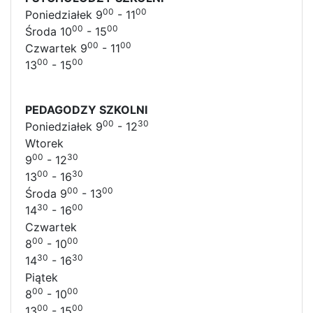
00
00
Poniedziałek 9
- 11
00
00
Środa 10
- 15
00
00
Czwartek 9
- 11
00
00
13
- 15
PEDAGODZY SZKOLNI
00
30
Poniedziałek 9
- 12
Wtorek
00
30
9
- 12
00
30
13
- 16
00
00
Środa 9
- 13
30
00
14
- 16
Czwartek
00
00
8
- 10
30
30
14
- 16
Piątek
00
00
8
- 10
00
00
13
- 15