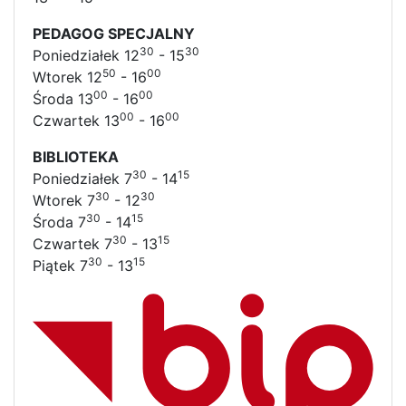
PEDAGOG SPECJALNY
30
30
Poniedziałek 12
- 15
50
00
Wtorek 12
- 16
00
00
Środa 13
- 16
00
00
Czwartek 13
- 16
BIBLIOTEKA
30
15
Poniedziałek 7
- 14
30
30
Wtorek 7
- 12
30
15
Środa 7
- 14
30
15
Czwartek 7
- 13
30
15
Piątek 7
- 13