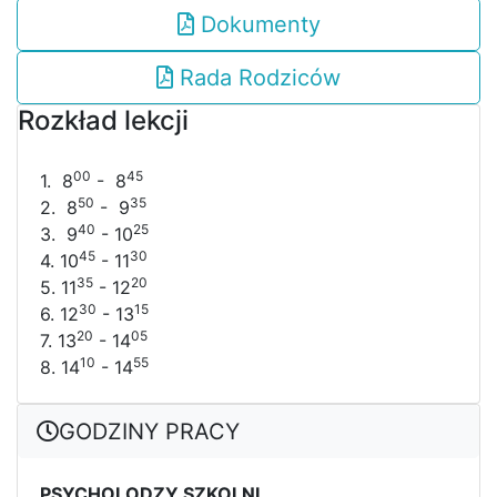
Dokumenty
Rada Rodziców
Rozkład lekcji
00
45
1. 8
- 8
50
35
2. 8
- 9
40
25
3. 9
- 10
45
30
4. 10
- 11
35
20
5. 11
- 12
30
15
6. 12
- 13
20
05
7. 13
- 14
10
55
8. 14
- 14
GODZINY PRACY
PSYCHOLODZY SZKOLNI