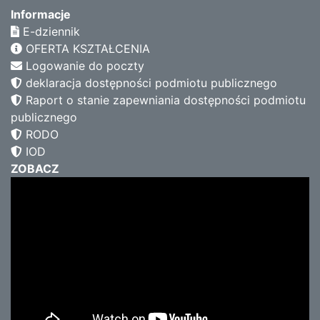
Informacje
E-dziennik
OFERTA KSZTAŁCENIA
Logowanie do poczty
deklaracja dostępności podmiotu publicznego
Raport o stanie zapewniania dostępności podmiotu
publicznego
RODO
IOD
ZOBACZ