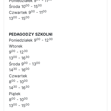
Poniedziałek 9
- 11
00
00
Środa 10
- 15
00
00
Czwartek 9
- 11
00
00
13
- 15
PEDAGODZY SZKOLNI
00
30
Poniedziałek 9
- 12
Wtorek
00
30
9
- 12
00
30
13
- 16
00
00
Środa 9
- 13
30
00
14
- 16
Czwartek
00
00
8
- 10
30
30
14
- 16
Piątek
00
00
8
- 10
00
00
13
- 15