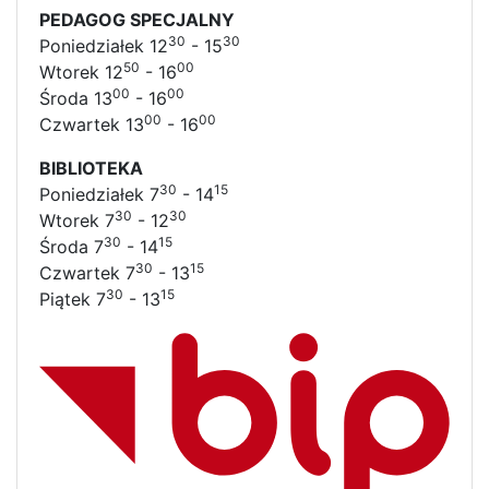
PEDAGOG SPECJALNY
30
30
Poniedziałek 12
- 15
50
00
Wtorek 12
- 16
00
00
Środa 13
- 16
00
00
Czwartek 13
- 16
BIBLIOTEKA
30
15
Poniedziałek 7
- 14
30
30
Wtorek 7
- 12
30
15
Środa 7
- 14
30
15
Czwartek 7
- 13
30
15
Piątek 7
- 13