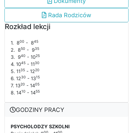
Dokumenty
Rada Rodziców
Rozkład lekcji
00
45
1. 8
- 8
50
35
2. 8
- 9
40
25
3. 9
- 10
45
30
4. 10
- 11
35
20
5. 11
- 12
30
15
6. 12
- 13
20
05
7. 13
- 14
10
55
8. 14
- 14
GODZINY PRACY
PSYCHOLODZY SZKOLNI
00
00