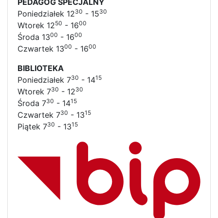
PEDAGOG SPECJALNY
30
30
Poniedziałek 12
- 15
50
00
Wtorek 12
- 16
00
00
Środa 13
- 16
00
00
Czwartek 13
- 16
BIBLIOTEKA
30
15
Poniedziałek 7
- 14
30
30
Wtorek 7
- 12
30
15
Środa 7
- 14
30
15
Czwartek 7
- 13
30
15
Piątek 7
- 13