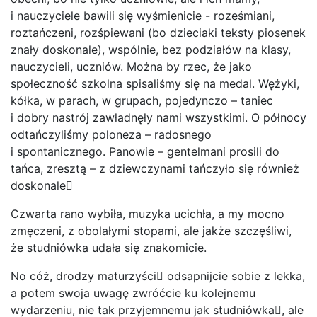
i nauczyciele bawili się wyśmienicie - roześmiani,
roztańczeni, rozśpiewani (bo dzieciaki teksty piosenek
znały doskonale), wspólnie, bez podziałów na klasy,
nauczycieli, uczniów. Można by rzec, że jako
społeczność szkolna spisaliśmy się na medal. Wężyki,
kółka, w parach, w grupach, pojedynczo – taniec
i dobry nastrój zawładnęły nami wszystkimi. O północy
odtańczyliśmy poloneza – radosnego
i spontanicznego. Panowie – gentelmani prosili do
tańca, zresztą – z dziewczynami tańczyło się również
doskonale
Czwarta rano wybiła, muzyka ucichła, a my mocno
zmęczeni, z obolałymi stopami, ale jakże szczęśliwi,
że studniówka udała się znakomicie.
No cóż, drodzy maturzyści odsapnijcie sobie z lekka,
a potem swoja uwagę zwróćcie ku kolejnemu
wydarzeniu, nie tak przyjemnemu jak studniówka, ale