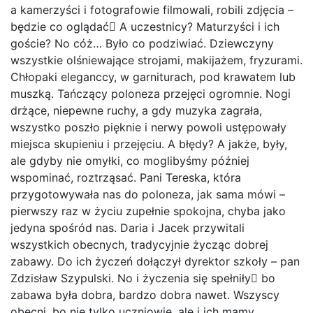
a kamerzyści i fotografowie filmowali, robili zdjęcia –
będzie co oglądać A uczestnicy? Maturzyści i ich
goście? No cóż… Było co podziwiać. Dziewczyny
wszystkie olśniewające strojami, makijażem, fryzurami.
Chłopaki eleganccy, w garniturach, pod krawatem lub
muszką. Tańczący poloneza przejęci ogromnie. Nogi
drżące, niepewne ruchy, a gdy muzyka zagrała,
wszystko poszło pięknie i nerwy powoli ustępowały
miejsca skupieniu i przejęciu. A błędy? A jakże, były,
ale gdyby nie omyłki, co moglibyśmy później
wspominać, roztrząsać. Pani Tereska, która
przygotowywała nas do poloneza, jak sama mówi –
pierwszy raz w życiu zupełnie spokojna, chyba jako
jedyna spośród nas. Daria i Jacek przywitali
wszystkich obecnych, tradycyjnie życząc dobrej
zabawy. Do ich życzeń dołączył dyrektor szkoły – pan
Zdzisław Szypulski. No i życzenia się spełniły bo
zabawa była dobra, bardzo dobra nawet. Wszyscy
obecni, bo nie tylko uczniowie, ale i ich mamy,