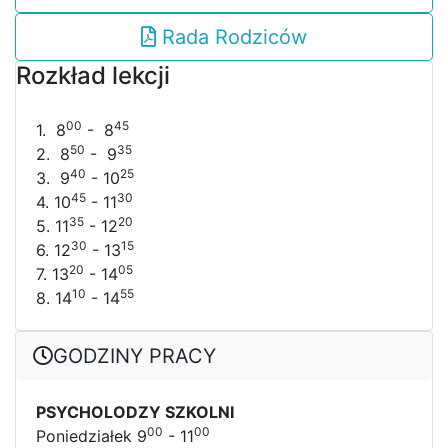
Rada Rodziców
Rozkład lekcji
00
45
1. 8
- 8
50
35
2. 8
- 9
40
25
3. 9
- 10
45
30
4. 10
- 11
35
20
5. 11
- 12
30
15
6. 12
- 13
20
05
7. 13
- 14
10
55
8. 14
- 14
GODZINY PRACY
PSYCHOLODZY SZKOLNI
00
00
Poniedziałek 9
- 11