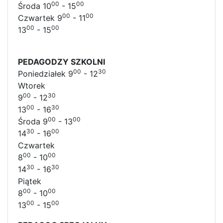
00
00
Środa 10
- 15
00
00
Czwartek 9
- 11
00
00
13
- 15
PEDAGODZY SZKOLNI
00
30
Poniedziałek 9
- 12
Wtorek
00
30
9
- 12
00
30
13
- 16
00
00
Środa 9
- 13
30
00
14
- 16
Czwartek
00
00
8
- 10
30
30
14
- 16
Piątek
00
00
8
- 10
00
00
13
- 15