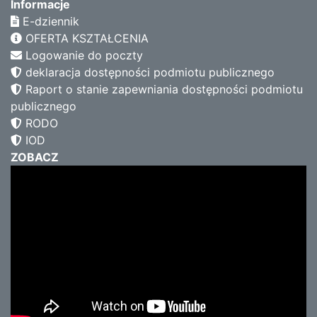
Informacje
E-dziennik
OFERTA KSZTAŁCENIA
Logowanie do poczty
deklaracja dostępności podmiotu publicznego
Raport o stanie zapewniania dostępności podmiotu
publicznego
RODO
IOD
ZOBACZ