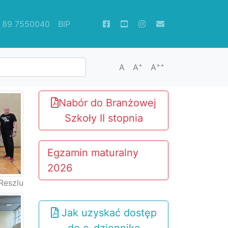
89 7550040
BIP
+
++
A
A
A
Nabór do Branżowej
Szkoły II stopnia
Egzamin maturalny
2026
Reszlu
Jak uzyskać dostęp