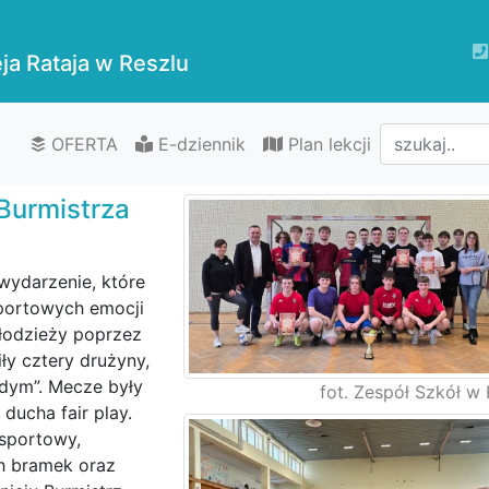
ja Rataja w Reszlu
OFERTA
E-dziennik
Plan lekcji
 Burmistrza
 wydarzenie, które
portowych emocji
młodzieży poprzez
y cztery drużyny,
dym”. Mecze były
fot. Zespół Szkół w 
ducha fair play.
sportowy,
ch bramek oraz