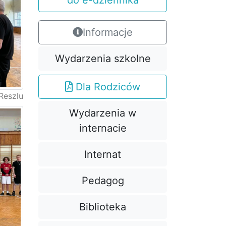
do e-dziennika
Informacje
Wydarzenia szkolne
Dla Rodziców
Reszlu
Wydarzenia w
internacie
Internat
Pedagog
Biblioteka