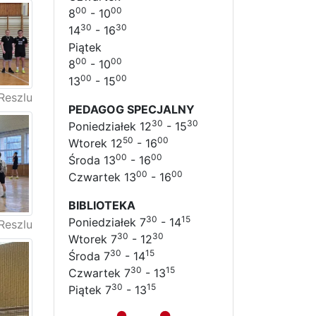
00
00
8
- 10
30
30
14
- 16
Piątek
00
00
8
- 10
00
00
13
- 15
Reszlu
PEDAGOG SPECJALNY
30
30
Poniedziałek 12
- 15
50
00
Wtorek 12
- 16
00
00
Środa 13
- 16
00
00
Czwartek 13
- 16
BIBLIOTEKA
30
15
Poniedziałek 7
- 14
Reszlu
30
30
Wtorek 7
- 12
30
15
Środa 7
- 14
30
15
Czwartek 7
- 13
30
15
Piątek 7
- 13