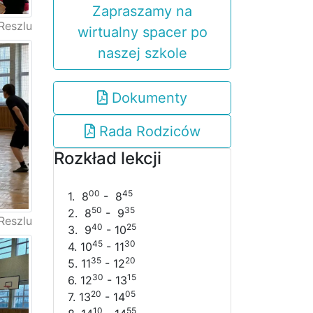
Zapraszamy na
Reszlu
wirtualny spacer po
naszej szkole
Dokumenty
Rada Rodziców
Rozkład lekcji
00
45
1. 8
- 8
50
35
2. 8
- 9
Reszlu
40
25
3. 9
- 10
45
30
4. 10
- 11
35
20
5. 11
- 12
30
15
6. 12
- 13
20
05
7. 13
- 14
10
55