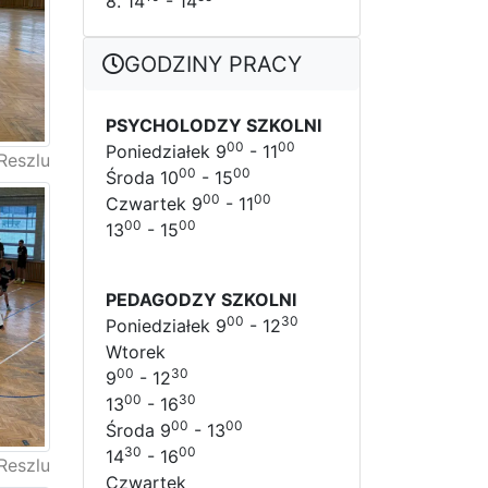
8. 14
- 14
GODZINY PRACY
PSYCHOLODZY SZKOLNI
00
00
Poniedziałek 9
- 11
Reszlu
00
00
Środa 10
- 15
00
00
Czwartek 9
- 11
00
00
13
- 15
PEDAGODZY SZKOLNI
00
30
Poniedziałek 9
- 12
Wtorek
00
30
9
- 12
00
30
13
- 16
00
00
Środa 9
- 13
30
00
14
- 16
Reszlu
Czwartek