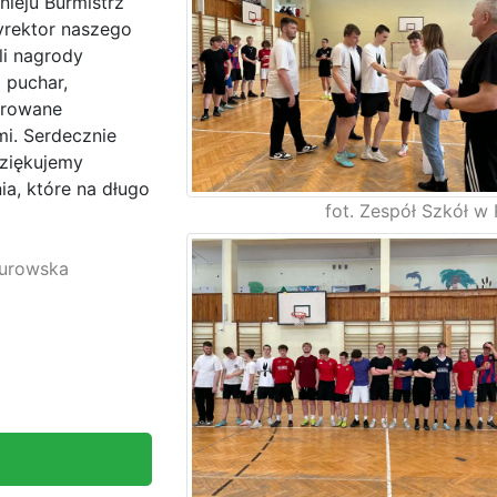
ieju Burmistrz
yrektor naszego
li nagrody
 puchar,
orowane
i. Serdecznie
ziękujemy
a, które na długo
fot. Zespół Szkół w 
urowska