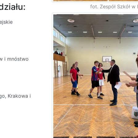
działu:
fot. Zespół Szkół w 
ejskie
ów i mnóstwo
o, Krakowa i