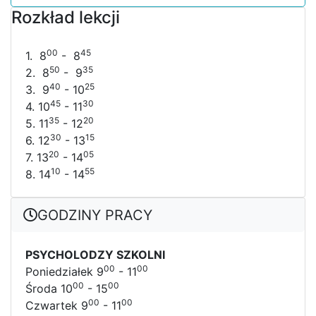
Rozkład lekcji
00
45
1. 8
- 8
50
35
2. 8
- 9
40
25
3. 9
- 10
45
30
4. 10
- 11
35
20
5. 11
- 12
30
15
6. 12
- 13
20
05
7. 13
- 14
10
55
8. 14
- 14
GODZINY PRACY
PSYCHOLODZY SZKOLNI
00
00
Poniedziałek 9
- 11
00
00
Środa 10
- 15
00
00
Czwartek 9
- 11