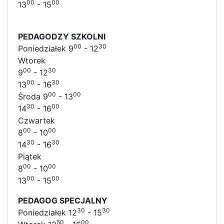
00
00
13
- 15
PEDAGODZY SZKOLNI
00
30
Poniedziałek 9
- 12
Wtorek
00
30
9
- 12
00
30
13
- 16
00
00
Środa 9
- 13
30
00
14
- 16
Czwartek
00
00
8
- 10
30
30
14
- 16
Piątek
00
00
8
- 10
00
00
13
- 15
PEDAGOG SPECJALNY
30
30
Poniedziałek 12
- 15
50
00