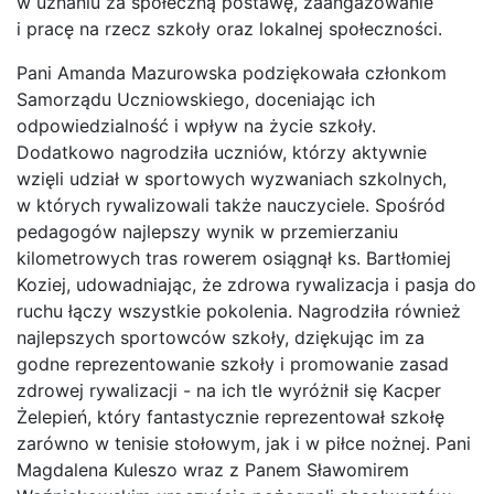
w uznaniu za społeczną postawę, zaangażowanie
i pracę na rzecz szkoły oraz lokalnej społeczności.
Pani Amanda Mazurowska podziękowała członkom
Samorządu Uczniowskiego, doceniając ich
odpowiedzialność i wpływ na życie szkoły.
Dodatkowo nagrodziła uczniów, którzy aktywnie
wzięli udział w sportowych wyzwaniach szkolnych,
w których rywalizowali także nauczyciele. Spośród
pedagogów najlepszy wynik w przemierzaniu
kilometrowych tras rowerem osiągnął ks. Bartłomiej
Koziej, udowadniając, że zdrowa rywalizacja i pasja do
ruchu łączy wszystkie pokolenia. Nagrodziła również
najlepszych sportowców szkoły, dziękując im za
godne reprezentowanie szkoły i promowanie zasad
zdrowej rywalizacji - na ich tle wyróżnił się Kacper
Żelepień, który fantastycznie reprezentował szkołę
zarówno w tenisie stołowym, jak i w piłce nożnej. Pani
Magdalena Kuleszo wraz z Panem Sławomirem