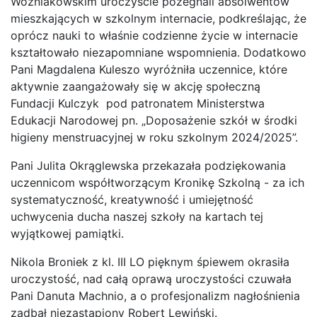
Woźniakowskim uroczyście pożegnali absolwentów
mieszkających w szkolnym internacie, podkreślając, że
oprócz nauki to właśnie codzienne życie w internacie
kształtowało niezapomniane wspomnienia. Dodatkowo
Pani Magdalena Kuleszo wyróżniła uczennice, które
aktywnie zaangażowały się w akcję społeczną
Fundacji Kulczyk pod patronatem Ministerstwa
Edukacji Narodowej pn. „Doposażenie szkół w środki
higieny menstruacyjnej w roku szkolnym 2024/2025”.
Pani Julita Okrąglewska przekazała podziękowania
uczennicom współtworzącym Kronikę Szkolną - za ich
systematyczność, kreatywność i umiejętność
uchwycenia ducha naszej szkoły na kartach tej
wyjątkowej pamiątki.
Nikola Broniek z kl. III LO pięknym śpiewem okrasiła
uroczystość, nad całą oprawą uroczystości czuwała
Pani Danuta Machnio, a o profesjonalizm nagłośnienia
zadbał niezastąpiony Robert Lewiński.