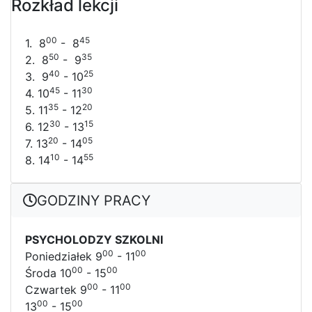
Rozkład lekcji
00
45
1. 8
- 8
50
35
2. 8
- 9
40
25
3. 9
- 10
45
30
4. 10
- 11
35
20
5. 11
- 12
30
15
6. 12
- 13
20
05
7. 13
- 14
10
55
8. 14
- 14
GODZINY PRACY
PSYCHOLODZY SZKOLNI
00
00
Poniedziałek 9
- 11
00
00
Środa 10
- 15
00
00
Czwartek 9
- 11
00
00
13
- 15