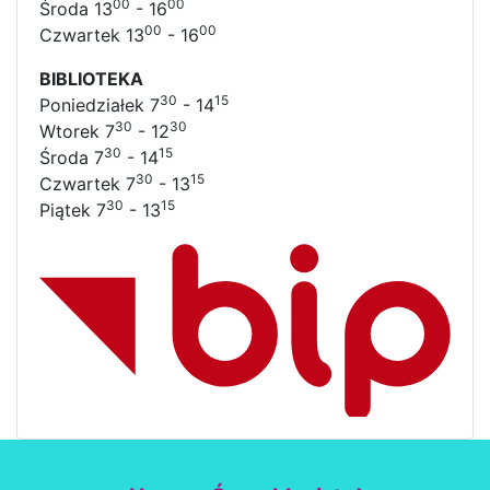
00
00
Środa 13
- 16
00
00
Czwartek 13
- 16
BIBLIOTEKA
30
15
Poniedziałek 7
- 14
30
30
Wtorek 7
- 12
30
15
Środa 7
- 14
30
15
Czwartek 7
- 13
30
15
Piątek 7
- 13