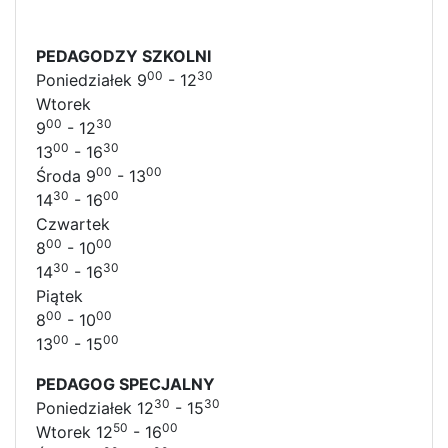
PEDAGODZY SZKOLNI
00
30
Poniedziałek 9
- 12
Wtorek
00
30
9
- 12
00
30
13
- 16
00
00
Środa 9
- 13
30
00
14
- 16
Czwartek
00
00
8
- 10
30
30
14
- 16
Piątek
00
00
8
- 10
00
00
13
- 15
PEDAGOG SPECJALNY
30
30
Poniedziałek 12
- 15
50
00
Wtorek 12
- 16