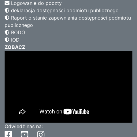
Logowanie do poczty
deklaracja dostępności podmiotu publicznego
Raport o stanie zapewniania dostępności podmiotu
publicznego
RODO
IOD
ZOBACZ
Odwiedź nas na: