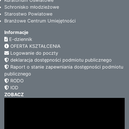
Kuratorium Oświatowe
Schronisko młodzieżowe
Starostwo Powiatowe
Branżowe Centrum Umiejętności
Informacje
E-dziennik
OFERTA KSZTAŁCENIA
Logowanie do poczty
deklaracja dostępności podmiotu publicznego
Raport o stanie zapewniania dostępności podmiotu
publicznego
RODO
IOD
ZOBACZ