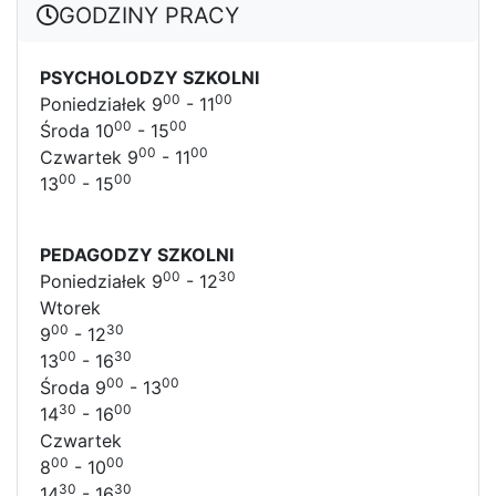
GODZINY PRACY
PSYCHOLODZY SZKOLNI
00
00
Poniedziałek 9
- 11
00
00
Środa 10
- 15
00
00
Czwartek 9
- 11
00
00
13
- 15
PEDAGODZY SZKOLNI
00
30
Poniedziałek 9
- 12
Wtorek
00
30
9
- 12
00
30
13
- 16
00
00
Środa 9
- 13
30
00
14
- 16
Czwartek
00
00
8
- 10
30
30
14
- 16