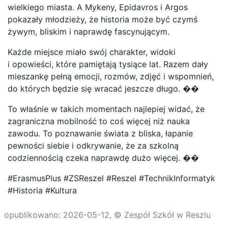
wielkiego miasta. A Mykeny, Epidavros i Argos
pokazały młodzieży, że historia może być czymś
żywym, bliskim i naprawdę fascynującym.
Każde miejsce miało swój charakter, widoki
i opowieści, które pamiętają tysiące lat. Razem dały
mieszankę pełną emocji, rozmów, zdjęć i wspomnień,
do których będzie się wracać jeszcze długo. ��
To właśnie w takich momentach najlepiej widać, że
zagraniczna mobilność to coś więcej niż nauka
zawodu. To poznawanie świata z bliska, łapanie
pewności siebie i odkrywanie, że za szkolną
codziennością czeka naprawdę dużo więcej. ��
#ErasmusPlus #ZSReszel #Reszel #TechnikInformatyk
#Historia #Kultura
opublikowano: 2026-05-12, © Zespół Szkół w Reszlu