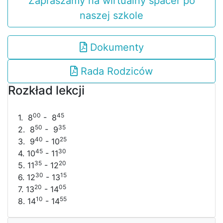
Zapraszamy na wirtualny spacer po
naszej szkole
Dokumenty
Rada Rodziców
Rozkład lekcji
00
45
1. 8
- 8
50
35
2. 8
- 9
40
25
3. 9
- 10
45
30
4. 10
- 11
35
20
5. 11
- 12
30
15
6. 12
- 13
20
05
7. 13
- 14
10
55
8. 14
- 14