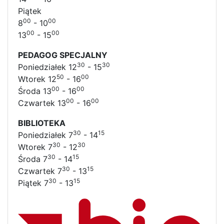
Piątek
00
00
8
- 10
00
00
13
- 15
PEDAGOG SPECJALNY
30
30
Poniedziałek 12
- 15
50
00
Wtorek 12
- 16
00
00
Środa 13
- 16
00
00
Czwartek 13
- 16
BIBLIOTEKA
30
15
Poniedziałek 7
- 14
30
30
Wtorek 7
- 12
30
15
Środa 7
- 14
30
15
Czwartek 7
- 13
30
15
Piątek 7
- 13