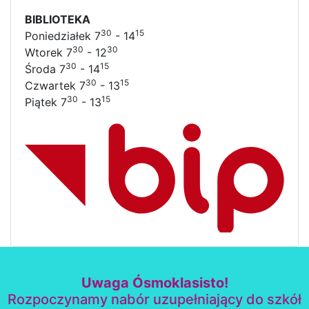
BIBLIOTEKA
30
15
Poniedziałek 7
- 14
30
30
Wtorek 7
- 12
30
15
Środa 7
- 14
30
15
Czwartek 7
- 13
30
15
Piątek 7
- 13
Uwaga Ósmoklasisto!
Rozpoczynamy nabór uzupełniający do szkół