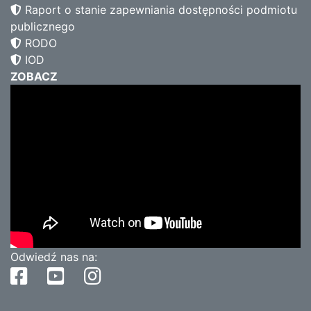
Raport o stanie zapewniania dostępności podmiotu
publicznego
RODO
IOD
ZOBACZ
Odwiedź nas na: