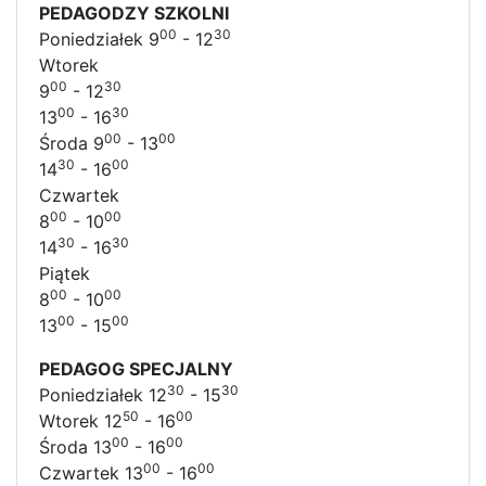
PEDAGODZY SZKOLNI
00
30
Poniedziałek 9
- 12
Wtorek
00
30
9
- 12
00
30
13
- 16
00
00
Środa 9
- 13
30
00
14
- 16
Czwartek
00
00
8
- 10
30
30
14
- 16
Piątek
00
00
8
- 10
00
00
13
- 15
PEDAGOG SPECJALNY
30
30
Poniedziałek 12
- 15
50
00
Wtorek 12
- 16
00
00
Środa 13
- 16
00
00
Czwartek 13
- 16