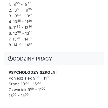
00
45
1. 8
- 8
50
35
2. 8
- 9
40
25
3. 9
- 10
45
30
4. 10
- 11
35
20
5. 11
- 12
30
15
6. 12
- 13
20
05
7. 13
- 14
10
55
8. 14
- 14
GODZINY PRACY
PSYCHOLODZY SZKOLNI
00
00
Poniedziałek 9
- 11
00
00
Środa 10
- 15
00
00
Czwartek 9
- 11
00
00
13
- 15