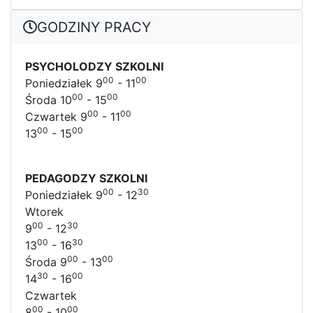
GODZINY PRACY
PSYCHOLODZY SZKOLNI
00
00
Poniedziałek 9
- 11
00
00
Środa 10
- 15
00
00
Czwartek 9
- 11
00
00
13
- 15
PEDAGODZY SZKOLNI
00
30
Poniedziałek 9
- 12
Wtorek
00
30
9
- 12
00
30
13
- 16
00
00
Środa 9
- 13
30
00
14
- 16
Czwartek
00
00
8
- 10