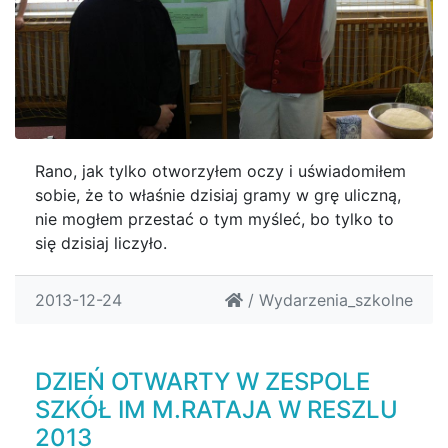
Rano, jak tylko otworzyłem oczy i uświadomiłem
sobie, że to właśnie dzisiaj gramy w grę uliczną,
nie mogłem przestać o tym myśleć, bo tylko to
się dzisiaj liczyło.
2013-12-24
/
Wydarzenia_szkolne
DZIEŃ OTWARTY W ZESPOLE
SZKÓŁ IM M.RATAJA W RESZLU
2013