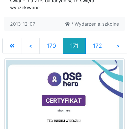
świąt - dla 77% badanych są to święta
wyczekiwane
2013-12-07
/
Wydarzenia_szkolne
<
170
171
172
>
(current)