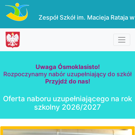
Zespół Szkół im. Macieja Rataja w
Uwaga Ósmoklasisto!
Rozpoczynamy nabór uzupełniający do szkół
Przyjdź do nas!
Oferta naboru uzupełniającego na rok
szkolny 2026/2027