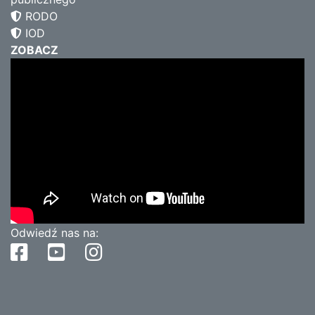
RODO
IOD
ZOBACZ
Odwiedź nas na: