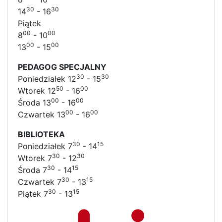
30
30
14
- 16
Piątek
00
00
8
- 10
00
00
13
- 15
PEDAGOG SPECJALNY
30
30
Poniedziałek 12
- 15
50
00
Wtorek 12
- 16
00
00
Środa 13
- 16
00
00
Czwartek 13
- 16
BIBLIOTEKA
30
15
Poniedziałek 7
- 14
30
30
Wtorek 7
- 12
30
15
Środa 7
- 14
30
15
Czwartek 7
- 13
30
15
Piątek 7
- 13